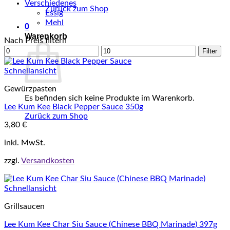
Verschiedenes
Zurück zum Shop
Essig
Mehl
0
Warenkorb
Nach Preis filtern
Min.
Max.
Filter
Preis
Preis
Schnellansicht
Gewürzpasten
Es befinden sich keine Produkte im Warenkorb.
Lee Kum Kee Black Pepper Sauce 350g
Zurück zum Shop
3,80
€
inkl. MwSt.
zzgl.
Versandkosten
Schnellansicht
Grillsaucen
Lee Kum Kee Char Siu Sauce (Chinese BBQ Marinade) 397g