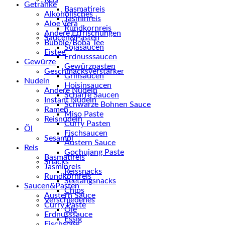
Getränke
Basmatireis
Alkoholisches
Jasminreis
Aloe Vera
Rundkornreis
Andere Erfrischungen
Saucen&Pasten
Bubble/Boba Tee
Sojasaucen
Eistee
Erdnusssaucen
Gewürze
Gewürzpasten
Geschmacksverstärker
Grillsaucen
Nudeln
Hoisinsaucen
Andere Nudeln
Scharfe Saucen
Instant Nudeln
Schwarze Bohnen Sauce
Ramen
Miso Paste
Reisnudeln
Curry Pasten
Öl
Fischsaucen
Sesamöl
Austern Sauce
Reis
Gochujang Paste
Basmatireis
Snacks
Jasminreis
Reissnacks
Rundkornreis
Seetangsnacks
Saucen&Pasten
Chips
Austern Sauce
Verschiedenes
Curry Paste
Öle
Erdnusssauce
Essig
Fischsoße