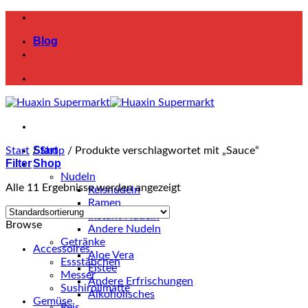
Zum
Inhalt
Blog
springen
Start
Start
/
Shop
/
Produkte verschlagwortet mit „Sauce“
Filter
Shop
Nudeln
Alle 11 Ergebnisse werden angezeigt
Reisnudeln
Ramen
Instant Nudeln
Browse
Andere Nudeln
Getränke
Accessoires
Aloe Vera
Essstäbchen
Eistee
Messer
Andere Erfrischungen
Sushirollmatte
Alkoholisches
Gemüse
Reis