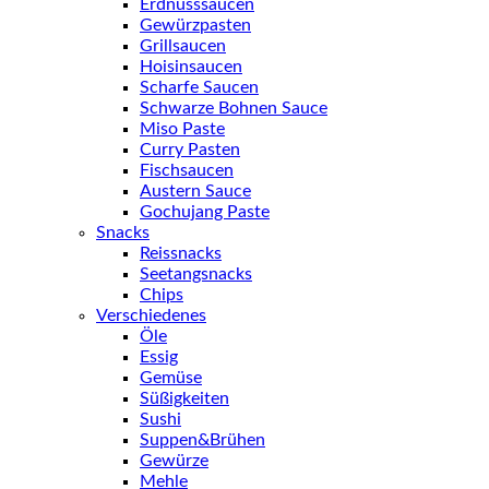
Erdnusssaucen
Gewürzpasten
Grillsaucen
Hoisinsaucen
Scharfe Saucen
Schwarze Bohnen Sauce
Miso Paste
Curry Pasten
Fischsaucen
Austern Sauce
Gochujang Paste
Snacks
Reissnacks
Seetangsnacks
Chips
Verschiedenes
Öle
Essig
Gemüse
Süßigkeiten
Sushi
Suppen&Brühen
Gewürze
Mehle