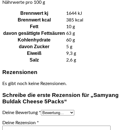
Nährwerte pro 100 g
Brennwert kj
1644
kJ
Brennwert kcal
385
kcal
Fett
10
g
davon
gesättigte Fettsäuren
63
g
Kohlenhydrate
60
g
davon
Zucker
5
g
Eiweiß
9,3
g
Salz
2,6
g
Rezensionen
Es gibt noch keine Rezensionen.
Schreibe die erste Rezension für „Samyang
Buldak Cheese 5Packs“
Deine Bewertung
*
Deine Rezension
*