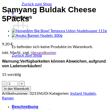
Zurück zum Shop
Samyang Buldak Cheese
0
5Packs
Warenkorb
9,20
€
Es befinden sich keine Produkte im Warenkorb.
inkl. MwSt.
zzgl.
Versandkosten
Zurück zum Shop
Warnung:Verfügbarkeiten können Abweichen, aufgrund
von Ladenverkäufen!
15 vorrätig
Samyang
Buldak
In den Warenkorb
Cheese
Artikelnummer:
0215NUDI
Kategorien:
Instant Nudeln
,
5Packs
Ramen
Menge
Beschreibung