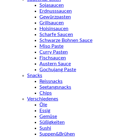
Sojasaucen
Erdnusssaucen
Gewürzpasten
Grillsaucen
Hoisinsaucen
Scharfe Saucen
Schwarze Bohnen Sauce
Miso Paste
Curry Pasten
Fischsaucen
Austern Sauce
Gochujang Paste
Snacks
Reissnacks
Seetangsnacks
Chips
Verschiedenes
Öle
Essig
Gemüse
Süßigkeiten
Sushi
Suppen&Brühen