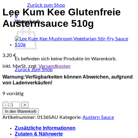
Zurück zum Shop
Lee Kum Kee Glutenfreie
0
Austernsauce 510g
Warenkorb
3,20
€
Es befinden sich keine Produkte im Warenkorb.
inkl. MwSt.
zzgl.
Versandkosten
Zurück zum Shop
Warnung:Verfügbarkeiten können Abweichen, aufgrund
von Ladenverkäufen!
9 vorrätig
Lee
Kum
In den Warenkorb
Kee
Artikelnummer:
0136SAU
Kategorie:
Austern Sauce
Glutenfreie
Austernsauce
Zusätzliche Informationen
510g
Zutaten & Nährwerte