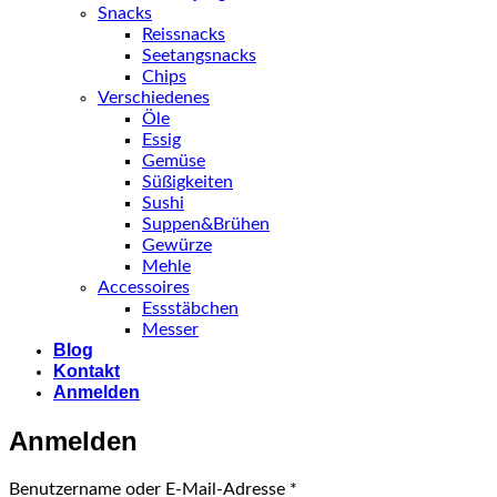
Snacks
Reissnacks
Seetangsnacks
Chips
Verschiedenes
Öle
Essig
Gemüse
Süßigkeiten
Sushi
Suppen&Brühen
Gewürze
Mehle
Accessoires
Essstäbchen
Messer
Blog
Kontakt
Anmelden
Anmelden
Erforderlich
Benutzername oder E-Mail-Adresse
*