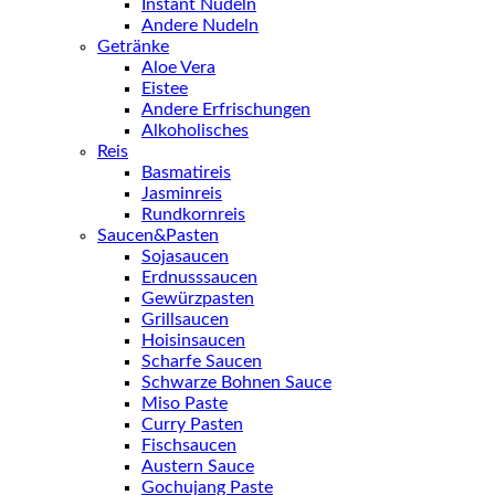
Instant Nudeln
Andere Nudeln
Getränke
Aloe Vera
Eistee
Andere Erfrischungen
Alkoholisches
Reis
Basmatireis
Jasminreis
Rundkornreis
Saucen&Pasten
Sojasaucen
Erdnusssaucen
Gewürzpasten
Grillsaucen
Hoisinsaucen
Scharfe Saucen
Schwarze Bohnen Sauce
Miso Paste
Curry Pasten
Fischsaucen
Austern Sauce
Gochujang Paste