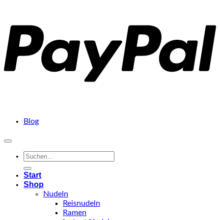
P
Blog
Suchen
nach:
Start
Shop
Nudeln
Reisnudeln
Ramen