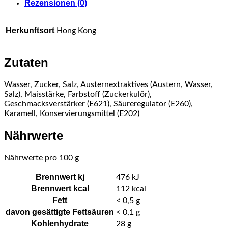
Menge
Rezensionen (0)
Herkunftsort
Hong Kong
Zutaten
Wasser, Zucker, Salz, Austernextraktives (Austern, Wasser,
Salz), Maisstärke, Farbstoff (Zuckerkulör),
Geschmacksverstärker (E621), Säureregulator (E260),
Karamell, Konservierungsmittel (E202)
Nährwerte
Nährwerte pro 100 g
Brennwert kj
476
kJ
Brennwert kcal
112
kcal
Fett
< 0,5
g
davon
gesättigte Fettsäuren
< 0,1
g
Kohlenhydrate
28
g